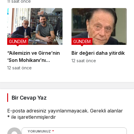
koruyucu
11 saat önce
sorumluluklarını yerine
getirmeli”
GÜNDEM
GÜNDEM
“Ailemizin ve Girne’nin
Bir değeri daha yitirdik
‘Son Mohikanı’nı
12 saat önce
kaybettik”
12 saat önce
Bir Cevap Yaz
E-posta adresiniz yayınlanmayacak.
Gerekli alanlar
*
ile işaretlenmişlerdir
YORUMUNUZ
*