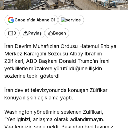
Google'da Abone Ol
0
Paylaş
Beğen
İran Devrim Muhafızları Ordusu Hatemul Enbiya
Merkez Karargahı Sözcüsü Albay İbrahim​​​​​​​
Zülfikari, ABD Başkanı Donald Trump’ın İranlı
yetkililerle müzakere yürütüldüğüne ilişkin
sözlerine tepki gösterdi.
İran devlet televizyonunda konuşan Zülfikari
konuya ilişkin açıklama yaptı.
Washington yönetimine seslenen Zülfikari,
“Yenilginizi, anlaşma olarak adlandırmayın.
Vaatlerinizin sonu geldi. Başından beri tavrımız