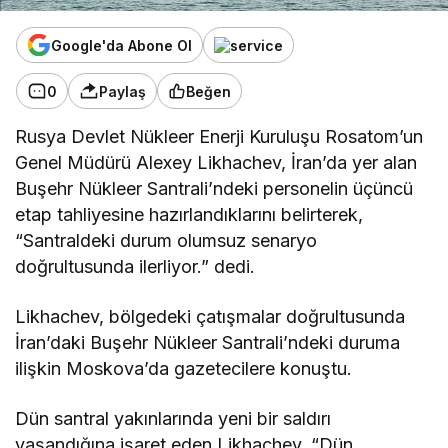
Google'da Abone Ol
0
Paylaş
Beğen
Rusya Devlet Nükleer Enerji Kuruluşu Rosatom’un
Genel Müdürü Alexey Likhachev, İran’da yer alan
Buşehr Nükleer Santrali’ndeki personelin üçüncü
etap tahliyesine hazırlandıklarını belirterek,
“Santraldeki durum olumsuz senaryo
doğrultusunda ilerliyor.” dedi.
Likhachev, bölgedeki çatışmalar doğrultusunda
İran’daki Buşehr Nükleer Santrali’ndeki duruma
ilişkin Moskova’da gazetecilere konuştu.
Dün santral yakınlarında yeni bir saldırı
yaşandığına işaret eden Likhachev, “Dün,