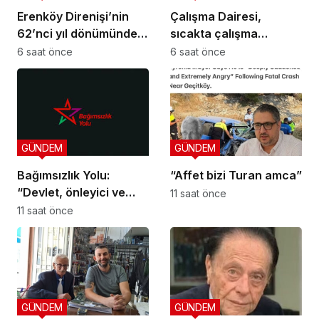
Erenköy Direnişi’nin
Çalışma Dairesi,
62’nci yıl dönümünde
sıcakta çalışma
şehitler törenle anıldı
yasağına uymayan 19
6 saat önce
6 saat önce
iş yerine uyarı verdi
GÜNDEM
GÜNDEM
Bağımsızlık Yolu:
“Affet bizi Turan amca”
“Devlet, önleyici ve
11 saat önce
koruyucu
11 saat önce
sorumluluklarını yerine
getirmeli”
GÜNDEM
GÜNDEM