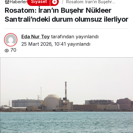
Siyaset
Haberler
Rosatom: İran’ın Buşehr
Nükleer Santrali’ndeki durum
Rosatom: İran’ın Buşehr Nükleer
olumsuz ilerliyor
Santrali’ndeki durum olumsuz ilerliyor
Eda Nur Toy
tarafından yayınlandı
25 Mart 2026, 10:41
yayınlandı
70