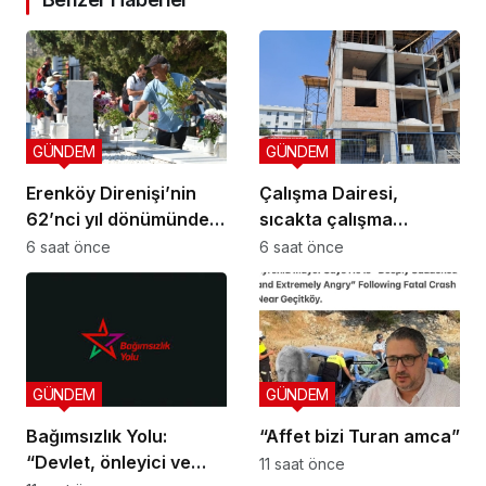
GÜNDEM
GÜNDEM
Erenköy Direnişi’nin
Çalışma Dairesi,
62’nci yıl dönümünde
sıcakta çalışma
şehitler törenle anıldı
yasağına uymayan 19
6 saat önce
6 saat önce
iş yerine uyarı verdi
GÜNDEM
GÜNDEM
Bağımsızlık Yolu:
“Affet bizi Turan amca”
“Devlet, önleyici ve
11 saat önce