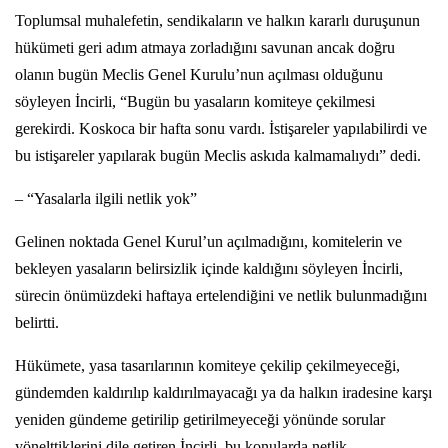
Toplumsal muhalefetin, sendikaların ve halkın kararlı duruşunun
hükümeti geri adım atmaya zorladığını savunan ancak doğru
olanın bugün Meclis Genel Kurulu’nun açılması olduğunu
söyleyen İncirli, “Bugün bu yasaların komiteye çekilmesi
gerekirdi. Koskoca bir hafta sonu vardı. İstişareler yapılabilirdi ve
bu istişareler yapılarak bugün Meclis askıda kalmamalıydı” dedi.
– “Yasalarla ilgili netlik yok”
Gelinen noktada Genel Kurul’un açılmadığını, komitelerin ve
bekleyen yasaların belirsizlik içinde kaldığını söyleyen İncirli,
sürecin önümüzdeki haftaya ertelendiğini ve netlik bulunmadığını
belirtti.
Hükümete, yasa tasarılarının komiteye çekilip çekilmeyeceği,
gündemden kaldırılıp kaldırılmayacağı ya da halkın iradesine karşı
yeniden gündeme getirilip getirilmeyeceği yönünde sorular
yönelttiklerini dile getiren İncirli, bu konularda netlik