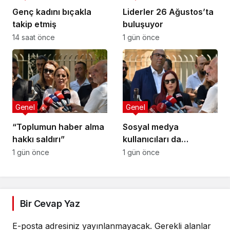
Genç kadını bıçakla
Liderler 26 Ağustos’ta
takip etmiş
buluşuyor
14 saat önce
1 gün önce
Genel
Genel
“Toplumun haber alma
Sosyal medya
hakkı saldırı”
kullanıcıları da
tehlikede
1 gün önce
1 gün önce
Bir Cevap Yaz
E-posta adresiniz yayınlanmayacak.
Gerekli alanlar