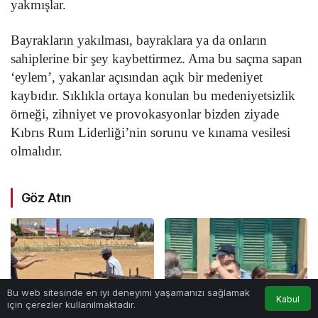
yakmışlar.
Bayrakların yakılması, bayraklara ya da onların
sahiplerine bir şey kaybettirmez. Ama bu saçma sapan
‘eylem’, yakanlar açısından açık bir medeniyet
kaybıdır. Sıklıkla ortaya konulan bu medeniyetsizlik
örneği, zihniyet ve provokasyonlar bizden ziyade
Kıbrıs Rum Liderliği’nin sorunu ve kınama vesilesi
olmalıdır.
Göz Atın
Bu web sitesinde en iyi deneyimi yaşamanızı sağlamak
Kabul
için çerezler kullanılmaktadır.
Anasayfa
Akış
Hesabım