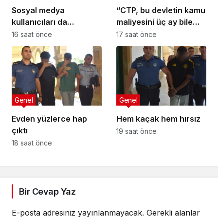
Sosyal medya
“CTP, bu devletin kamu
kullanıcıları da
maliyesini üç ay bile
tehlikede
yönetemez”
16 saat önce
17 saat önce
Genel
Genel
Evden yüzlerce hap
Hem kaçak hem hırsız
çıktı
19 saat önce
18 saat önce
Bir Cevap Yaz
E-posta adresiniz yayınlanmayacak.
Gerekli alanlar