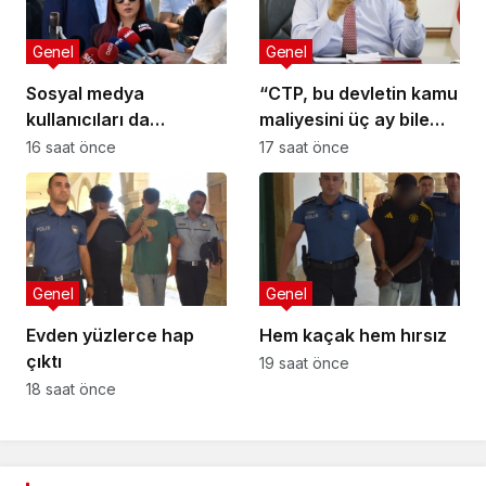
Genel
Genel
Sosyal medya
“CTP, bu devletin kamu
kullanıcıları da
maliyesini üç ay bile
tehlikede
yönetemez”
16 saat önce
17 saat önce
Genel
Genel
Evden yüzlerce hap
Hem kaçak hem hırsız
çıktı
19 saat önce
18 saat önce