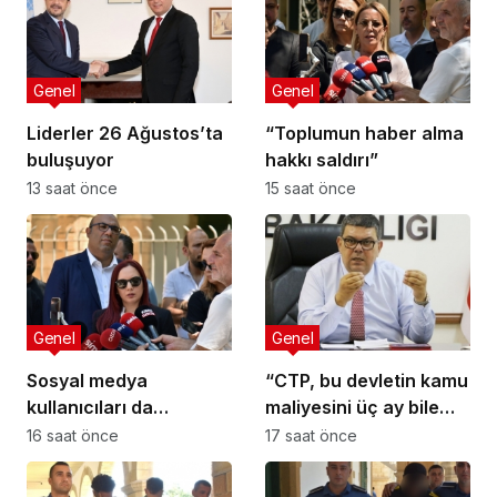
Genel
Genel
Liderler 26 Ağustos’ta
“Toplumun haber alma
buluşuyor
hakkı saldırı”
13 saat önce
15 saat önce
Genel
Genel
Sosyal medya
“CTP, bu devletin kamu
kullanıcıları da
maliyesini üç ay bile
tehlikede
yönetemez”
16 saat önce
17 saat önce