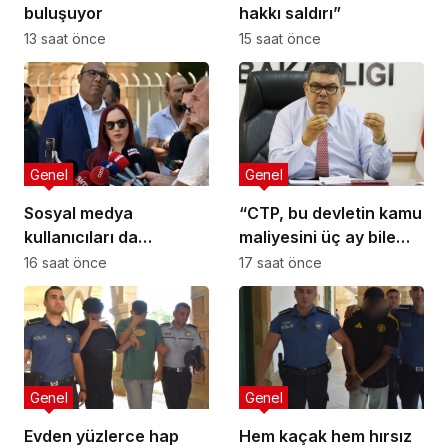
buluşuyor
hakkı saldırı”
13 saat önce
15 saat önce
Genel
Genel
Sosyal medya
“CTP, bu devletin kamu
kullanıcıları da
maliyesini üç ay bile
tehlikede
yönetemez”
16 saat önce
17 saat önce
Genel
Genel
Evden yüzlerce hap
Hem kaçak hem hırsız