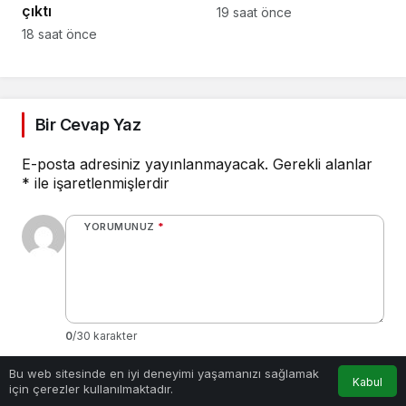
çıktı
19 saat önce
18 saat önce
Bir Cevap Yaz
E-posta adresiniz yayınlanmayacak.
Gerekli alanlar
*
ile işaretlenmişlerdir
YORUMUNUZ
*
0
/30 karakter
Bu web sitesinde en iyi deneyimi yaşamanızı sağlamak
Ad
*
Kabul
için çerezler kullanılmaktadır.
Anasayfa
Akış
Hesabım