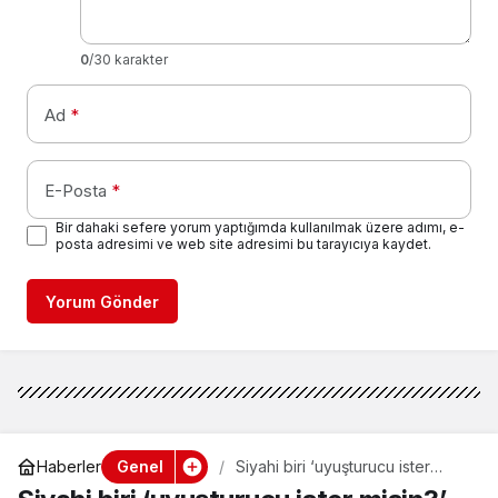
0
/30 karakter
Ad
*
E-Posta
*
Bir dahaki sefere yorum yaptığımda kullanılmak üzere adımı, e-
posta adresimi ve web site adresimi bu tarayıcıya kaydet.
Yorum Gönder
Genel
Haberler
Siyahi biri ‘uyuşturucu ister
misin?’ diye sormuş