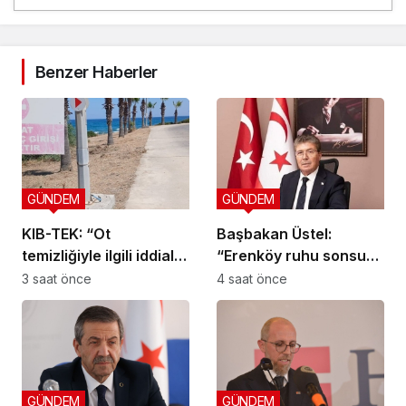
Benzer Haberler
GÜNDEM
GÜNDEM
KIB-TEK: “Ot
Başbakan Üstel:
temizliğiyle ilgili iddialar
“Erenköy ruhu sonsuza
doğru değil”
dek yaşayacaktır”
3 saat önce
4 saat önce
GÜNDEM
GÜNDEM