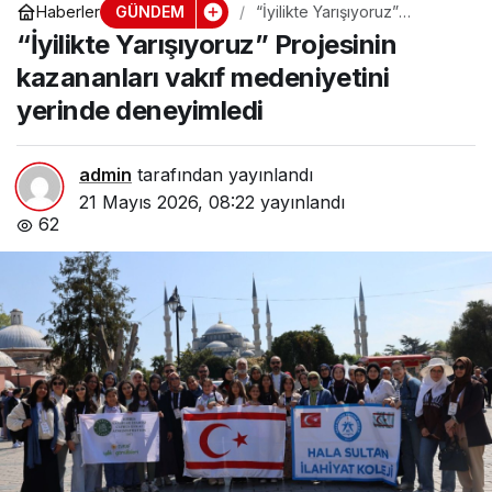
GÜNDEM
Haberler
“İyilikte Yarışıyoruz”
Projesinin kazananları vakıf
“İyilikte Yarışıyoruz” Projesinin
medeniyetini yerinde
deneyimledi
kazananları vakıf medeniyetini
yerinde deneyimledi
admin
tarafından yayınlandı
21 Mayıs 2026, 08:22
yayınlandı
62