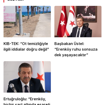
KIB-TEK: “Ot temizliğiyle
Başbakan Üstel:
ilgili iddialar doğru değil”
“Erenköy ruhu sonsuza
dek yaşayacaktır”
Ertuğruloğlu: “Erenköy,
hiçbir şart altında esareti