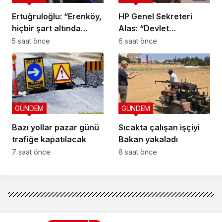
Ertuğruloğlu: “Erenköy,
HP Genel Sekreteri
hiçbir şart altında
Alas: “Devlet
esareti kabul
yönetiminde köklü bir
5 saat önce
6 saat önce
etmeyeceğimizin en
zihniyet değişimine
açık kanıtıdır”
ihtiyaç var”
GÜNDEM
GÜNDEM
Bazı yollar pazar günü
Sıcakta çalışan işçiyi
trafiğe kapatılacak
Bakan yakaladı
7 saat önce
8 saat önce