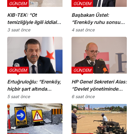
GÜNDEM
GÜNDEM
KIB-TEK: “Ot
Başbakan Üstel:
temizliğiyle ilgili iddialar
“Erenköy ruhu sonsuza
doğru değil”
dek yaşayacaktır”
3 saat önce
4 saat önce
GÜNDEM
GÜNDEM
Ertuğruloğlu: “Erenköy,
HP Genel Sekreteri Alas:
hiçbir şart altında
“Devlet yönetiminde
esareti kabul
köklü bir zihniyet
5 saat önce
6 saat önce
etmeyeceğimizin en
değişimine ihtiyaç var”
açık kanıtıdır”