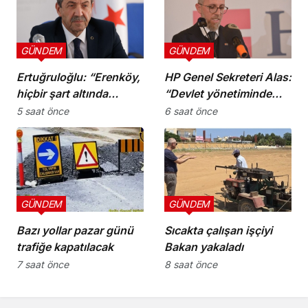
GÜNDEM
GÜNDEM
Ertuğruloğlu: “Erenköy,
HP Genel Sekreteri Alas:
hiçbir şart altında
“Devlet yönetiminde
esareti kabul
köklü bir zihniyet
5 saat önce
6 saat önce
etmeyeceğimizin en
değişimine ihtiyaç var”
açık kanıtıdır”
GÜNDEM
GÜNDEM
Bazı yollar pazar günü
Sıcakta çalışan işçiyi
trafiğe kapatılacak
Bakan yakaladı
7 saat önce
8 saat önce