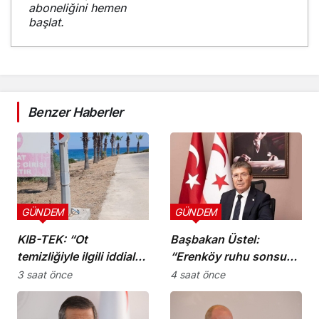
aboneliğini hemen
başlat.
Benzer Haberler
GÜNDEM
GÜNDEM
KIB-TEK: “Ot
Başbakan Üstel:
temizliğiyle ilgili iddialar
“Erenköy ruhu sonsuza
doğru değil”
dek yaşayacaktır”
3 saat önce
4 saat önce