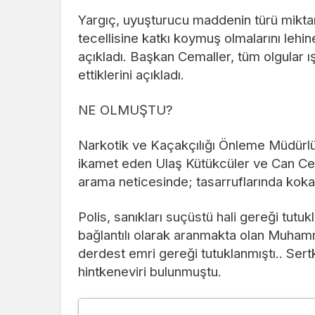
Yargıç, uyuşturucu maddenin türü miktar
tecellisine katkı koymuş olmalarını lehine 
açıkladı. Başkan Cemaller, tüm olgular 
ettiklerini açıkladı.
NE OLMUŞTU?
Narkotik ve Kaçakçılığı Önleme Müdürlüğ
ikamet eden Ulaş Kütükcüler ve Can Cem
arama neticesinde; tasarruflarında kokain
Polis, sanıkları suçüstü hali gereği tutuk
bağlantılı olarak aranmakta olan Muham
derdest emri gereği tutuklanmıştı.. Ser
hintkeneviri bulunmuştu.