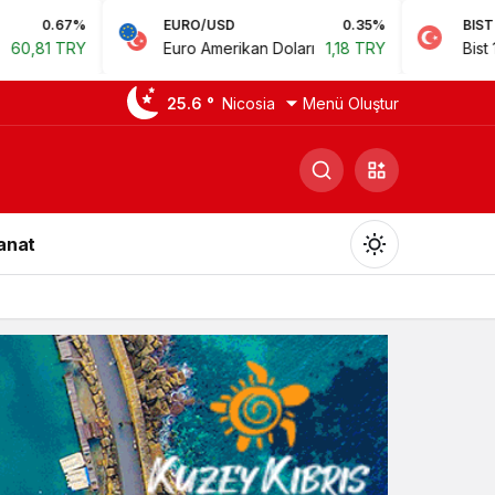
EURO/USD
0.35%
BIST
0.78%
Euro Amerikan Doları
1,18 TRY
Bist 100
14.168,35 TRY
25.6 °
Nicosia
Menü Oluştur
Sanat
Gündüz Modu
Gündüz modunu seçin.