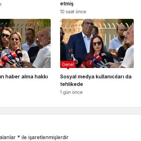
etmiş
e
10 saat önce
Genel
n haber alma hakkı
Sosyal medya kullanıcıları da
tehlikede
1 gün önce
 alanlar
*
ile işaretlenmişlerdir