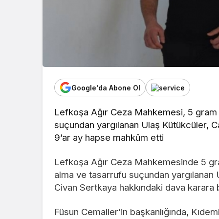
Google'da Abone Ol
Lefkoşa Ağır Ceza Mahkemesi, 5 gram ko
suçundan yargılanan Ulaş Kütükcüler,
9’ar ay hapse mahkûm etti
Lefkoşa Ağır Ceza Mahkemesinde 5 gram
alma ve tasarrufu suçundan yargılana
Civan Sertkaya hakkındaki dava karara 
Füsun Cemaller’in başkanlığında, Kıdeml