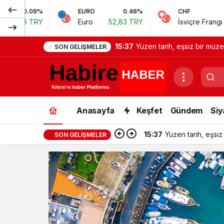
EURO
0.46%
CHF
0.62%
Euro
52,83 TRY
İsviçre Frangı
57,38 TRY
15:37
Yüzen tarih, eşsiz bir müze
SON GELIŞMELER
Anasayfa
Keşfet
Gündem
Siy
15:37
Yüzen tarih, eşsiz
SON GELIŞMELER