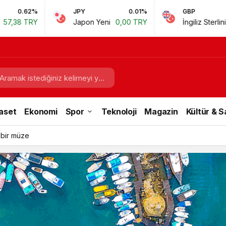
JPY
0.01%
GBP
0.67%
Japon Yeni
0,00 TRY
İngiliz Sterlini
60,81 TRY
aset
Ekonomi
Spor
Teknoloji
Magazin
Kültür & 
 bir müze