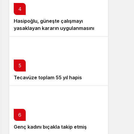
4
Hasipoğlu, güneşte çalışmayı
yasaklayan kararın uygulanmasını
Yeniboğaziçi’nde denetledi
5
Tecavüze toplam 55 yıl hapis
6
Genç kadını bıçakla takip etmiş