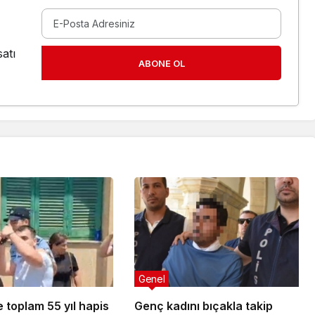
atı
ABONE OL
Genel
 toplam 55 yıl hapis
Genç kadını bıçakla takip