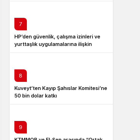
7
HP’den güvenlik, çalışma izinleri ve
yurttaşlık uygulamalarına ilişkin
öneriler
8
Kuveyt’ten Kayıp Şahıslar Komitesi’ne
50 bin dolar katkı
9
KTMMOB ve El-Sen arasında “Ortak