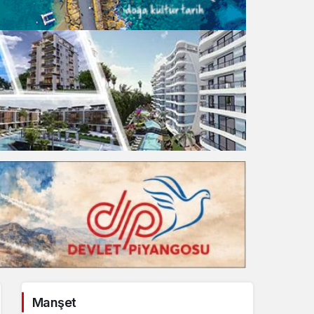
Gece Modu
Gece modunu seçin.
Sistem Modu
Sistem modunu seçin.
Manşet