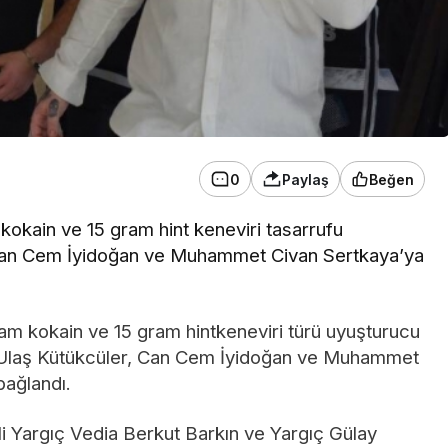
0
Paylaş
Beğen
kain ve 15 gram hint keneviri tasarrufu
 Can Cem İyidoğan ve Muhammet Civan Sertkaya’ya
 kokain ve 15 gram hintkeneviri türü uyuşturucu
n Ulaş Kütükcüler, Can Cem İyidoğan ve Muhammet
bağlandı.
i Yargıç Vedia Berkut Barkın ve Yargıç Gülay