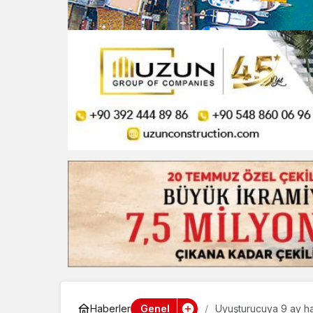
Genel
Haberler
Uyuşturucuya 9 ay h