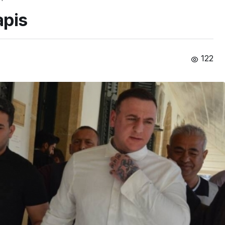
apis
122