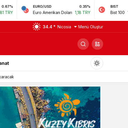
EURO/USD
0.35%
BIST
0.78%
Euro Amerikan Doları
1,18 TRY
Bist 100
14.168,35 TRY
34.4 °
Nicosia
Menü Oluştur
Sanat
ıkaracak
Gündüz Modu
Gündüz modunu seçin.