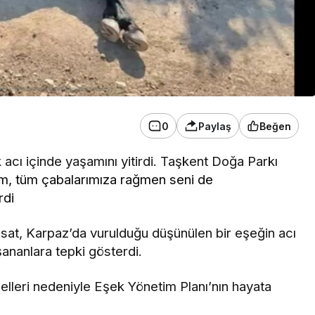
0
Paylaş
Beğen
acı içinde yaşamını yitirdi. Taşkent Doğa Parkı
, tüm çabalarımıza rağmen seni de
rdi
at, Karpaz’da vurulduğu düşünülen bir eşeğin acı
şananlara tepki gösterdi.
elleri nedeniyle Eşek Yönetim Planı’nın hayata