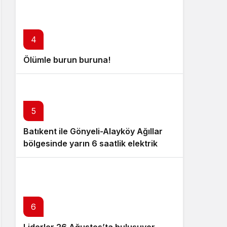
4
Ölümle burun buruna!
5
Batıkent ile Gönyeli-Alayköy Ağıllar
bölgesinde yarın 6 saatlik elektrik
kesintisi
6
Liderler 26 Ağustos’ta buluşuyor