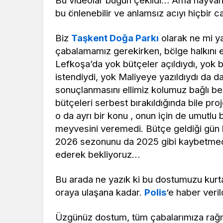
Bu videolar bugün çekildi… Ama hayvanı
bu önlenebilir ve anlamsız acıyı hiçbir c
Biz
Taşkent Doğa Parkı
olarak ne mi y
çabalamamız gerekirken, bölge halkını 
Lefkoşa’da yok bütçeler açıldıydı, yok b
istendiydi, yok Maliyeye yazıldıydı da 
sonuçlanmasını ellimiz kolumuz bağlı b
bütçeleri serbest bırakıldığında bile pro
o da ayrı bir konu , onun için de umutl
meyvesini veremedi. Bütçe geldiği gün bi
2026 sezonunu da 2025 gibi kaybetmeden 
ederek bekliyoruz…
Bu arada ne yazık ki bu dostumuzu kurt
oraya ulaşana kadar.
Polis
‘e haber veri
Üzgünüz dostum, tüm çabalarımıza rağ