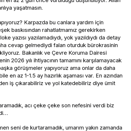
n en az 2 gün önce vurulduğu düşünülüyor. Allah
anlıya yaşatmasın.
apıyoruz? Karpazda bu canlara yardım için
eşek baskısından rahatlatmamız gerekirken
loke yazısı yazılamadıydı, yok yazıldıydı da detay
daha cevap gelmediydi falan oturduk bürokrasinin
ekliyoruz. Bakanlık ve Çevre Koruma Dairesi
jenin 2026 yılı ihtiyacının tamamını karşılamayacak
u başka görüşmeler yapıyoruz ama onlar da daha
le en az 1-1.5 ay hazırlık aşaması var. En azından
iş çıkarabiliriz ve yol katedebiliriz diye ümit
aramadık, acı çeke çeke son nefesini verdi biz
ldi…
men seni de kurtaramadık, umarım yakın zamanda