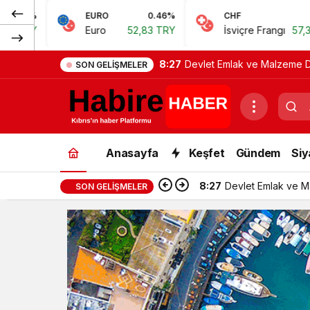
EURO
0.46%
CHF
0.62%
Euro
52,83 TRY
İsviçre Frangı
57,38 TRY
8:27
Devlet Emlak ve Malzeme Dai
SON GELIŞMELER
Anasayfa
Keşfet
Gündem
Siy
8:27
Devlet Emlak ve Ma
SON GELIŞMELER