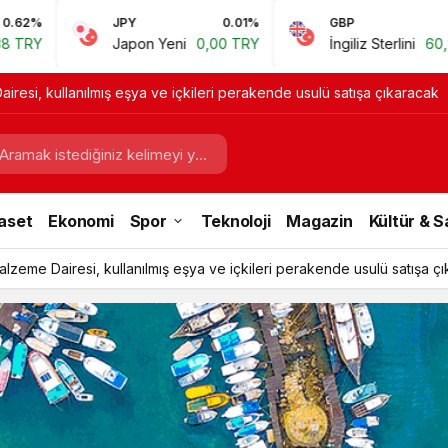
JPY
0.01%
GBP
0.67%
Japon Yeni
0,00 TRY
İngiliz Sterlini
60,81 TRY
resi, kullanılmış eşya ve içkileri perakende usulü satışa çıkaracak
aset
Ekonomi
Spor
Teknoloji
Magazin
Kültür & 
lzeme Dairesi, kullanılmış eşya ve içkileri perakende usulü satışa ç