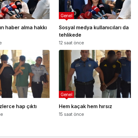
Genel
n haber alma hakkı
Sosyal medya kullanıcıları da
tehlikede
e
12 saat önce
Genel
lerce hap çıktı
Hem kaçak hem hırsız
ce
15 saat önce