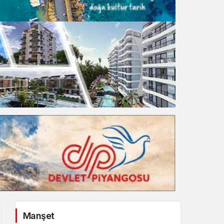
Gece Modu
Gece modunu seçin.
Sistem Modu
Sistem modunu seçin.
Manşet