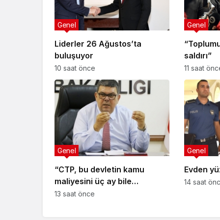
Genel
Genel
Liderler 26 Ağustos’ta
“Toplumu
buluşuyor
saldırı”
10 saat önce
11 saat önc
Genel
Genel
“CTP, bu devletin kamu
Evden yüz
maliyesini üç ay bile
14 saat ön
yönetemez”
13 saat önce