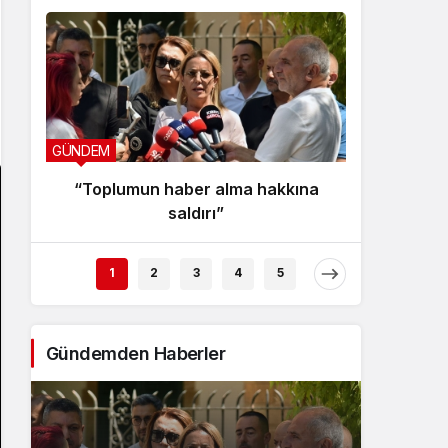
GÜNDEM
GÜNDEM
“Toplumun haber alma hakkına
Sosy
saldırı”
1
2
3
4
5
Gündemden Haberler