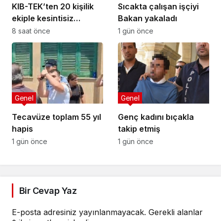
KIB-TEK’ten 20 kişilik
Sıcakta çalışan işçiyi
ekiple kesintisiz
Bakan yakaladı
temizlik
8 saat önce
1 gün önce
Genel
Genel
Tecavüze toplam 55 yıl
Genç kadını bıçakla
hapis
takip etmiş
1 gün önce
1 gün önce
Bir Cevap Yaz
E-posta adresiniz yayınlanmayacak.
Gerekli alanlar