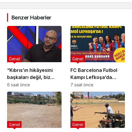
Benzer Haberler
Genel
Genel
“Kıbrıs’ın hikâyesini
FC Barcelona Futbol
başkaları değil, biz
Kampı Lefkoşa’da
anlatmalıyız”
Başlıyor
6 saat önce
7 saat önce
Genel
Genel