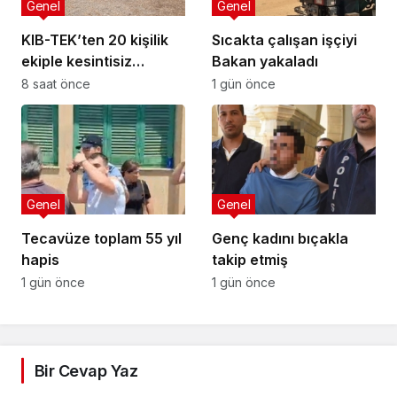
Genel
Genel
KIB-TEK’ten 20 kişilik
Sıcakta çalışan işçiyi
ekiple kesintisiz
Bakan yakaladı
temizlik
8 saat önce
1 gün önce
Genel
Genel
Tecavüze toplam 55 yıl
Genç kadını bıçakla
hapis
takip etmiş
1 gün önce
1 gün önce
Bir Cevap Yaz