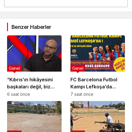
Benzer Haberler
Genel
Genel
“Kıbrıs’ın hikâyesini
FC Barcelona Futbol
başkaları değil, biz
Kampı Lefkoşa’da
anlatmalıyız”
Başlıyor
6 saat önce
7 saat önce