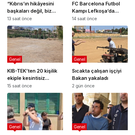
“Kıbrıs’ın hikâyesini
FC Barcelona Futbol
başkaları değil, biz
Kampı Lefkoşa’da
anlatmalıyız”
Başlıyor
13 saat önce
14 saat önce
Genel
Genel
KIB-TEK’ten 20 kişilik
Sıcakta çalışan işçiyi
ekiple kesintisiz
Bakan yakaladı
temizlik
15 saat önce
2 gün önce
Genel
Genel