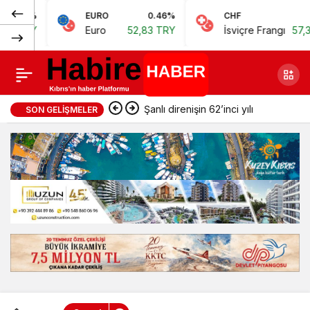
Normal
EURO
0.46%
CHF
0.62%
Ticaret Odası’na
0
Paylaş
Euro
52,83 TRY
İsviçre Frangı
57,38 TRY
(100%)
siyah çelenk,
uzatılan güle ret
Şanlı direnişin 62’inci yılı
SON GELIŞMELER