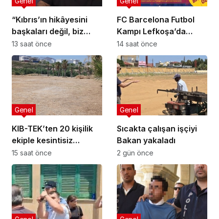
Genel
Genel
“Kıbrıs’ın hikâyesini
FC Barcelona Futbol
başkaları değil, biz
Kampı Lefkoşa’da
anlatmalıyız”
Başlıyor
13 saat önce
14 saat önce
Genel
Genel
KIB-TEK’ten 20 kişilik
Sıcakta çalışan işçiyi
ekiple kesintisiz
Bakan yakaladı
temizlik
15 saat önce
2 gün önce