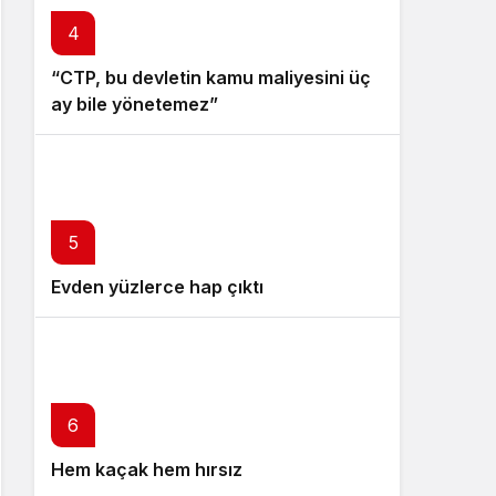
4
“CTP, bu devletin kamu maliyesini üç
ay bile yönetemez”
5
Evden yüzlerce hap çıktı
6
Hem kaçak hem hırsız