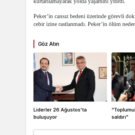
kurtarılamayarak yolda yaşamını yitirdi.
Peker’in cansız bedeni üzerinde görevli dok
cebir izine rastlanmadı. Peker’in ölüm neden
Göz Atın
Liderler 26 Ağustos’ta
“Toplumun
buluşuyor
saldırı”