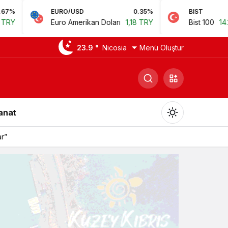
RO/USD
0.35%
BIST
0.78%
ro Amerikan Doları
1,18 TRY
Bist 100
14.168,35 TRY
23.9 °
Nicosia
Menü Oluştur
Sanat
mayı yasakladı
Gündüz Modu
Gündüz modunu seçin.