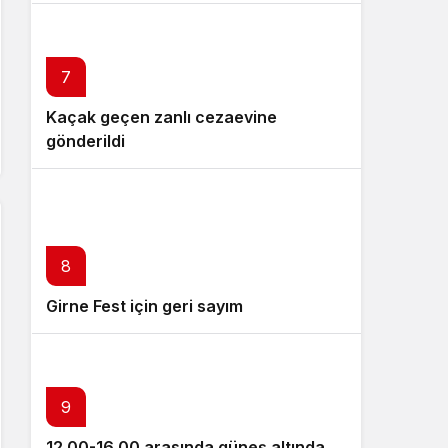
7
Kaçak geçen zanlı cezaevine
gönderildi
8
Girne Fest için geri sayım
9
12.00-16.00 arasında güneş altında