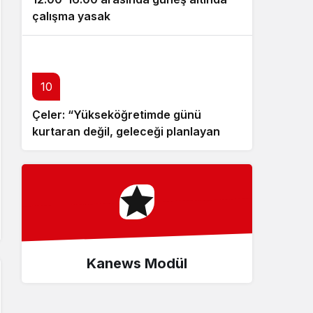
çalışma yasak
10
Çeler: “Yükseköğretimde günü
kurtaran değil, geleceği planlayan
politikalara ihtiyaç var”
Kanews Modül