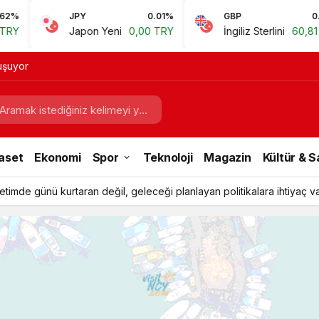
Y
0.01%
GBP
0.67%
EU
pon Yeni
0,00 TRY
İngiliz Sterlini
60,81 TRY
Eu
 saldırı”
aset
Ekonomi
Spor
Teknoloji
Magazin
Kültür & 
 15 Ağustos’a kadar 12.00-16.00 saatleri arasında güneş altında çalış