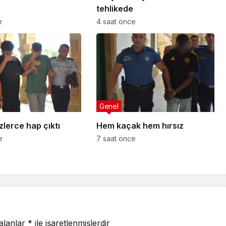
tehlikede
e
4 saat önce
Genel
lerce hap çıktı
Hem kaçak hem hırsız
e
7 saat önce
 alanlar
*
ile işaretlenmişlerdir