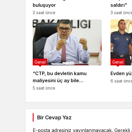
buluşuyor
saldırı”
2 saat önce
3 saat önc
Genel
Genel
“CTP, bu devletin kamu
Evden yüz
maliyesini üç ay bile
6 saat önc
yönetemez”
5 saat önce
Bir Cevap Yaz
E-posta adresiniz yayınlanmayacak.
Gerekli