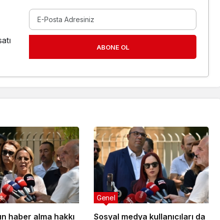
atı
ABONE OL
Genel
n haber alma hakkı
Sosyal medya kullanıcıları da