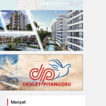
Gece Modu
Gece modunu seçin.
Sistem Modu
Sistem modunu seçin.
Manşet