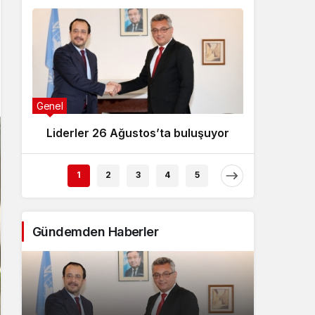
Genel
Genel
Liderler 26 Ağustos’ta buluşuyor
“To
1
2
3
4
5
Gündemden Haberler