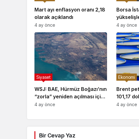
Mart ayı enflasyon oranı 2,18
Borsa İs
olarak açıklandı
yükselişl
4 ay önce
4 ay önce
Siyaset
Ekonomi
WSJ: BAE, Hürmüz Boğazı’nın
Brent petr
“zorla” yeniden açılması için
101,17 do
savaşa katılmaya
4 ay önce
4 ay önce
hazırlanıyor
Bir Cevap Yaz