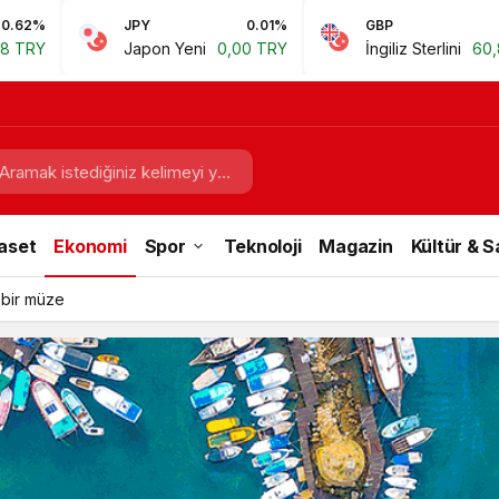
PY
0.01%
GBP
0.67%
apon Yeni
0,00 TRY
İngiliz Sterlini
60,81 TRY
E
aset
Ekonomi
Spor
Teknoloji
Magazin
Kültür & 
 bir müze