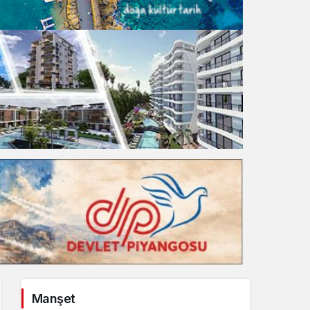
Gece Modu
Gece modunu seçin.
Sistem Modu
Sistem modunu seçin.
Manşet