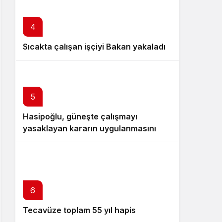
4
Sıcakta çalışan işçiyi Bakan yakaladı
5
Hasipoğlu, güneşte çalışmayı
yasaklayan kararın uygulanmasını
Yeniboğaziçi’nde denetledi
6
Tecavüze toplam 55 yıl hapis