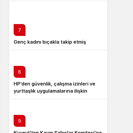
7
Genç kadını bıçakla takip etmiş
8
HP’den güvenlik, çalışma izinleri ve
yurttaşlık uygulamalarına ilişkin
öneriler
9
Kuveyt’ten Kayıp Şahıslar Komitesi’ne