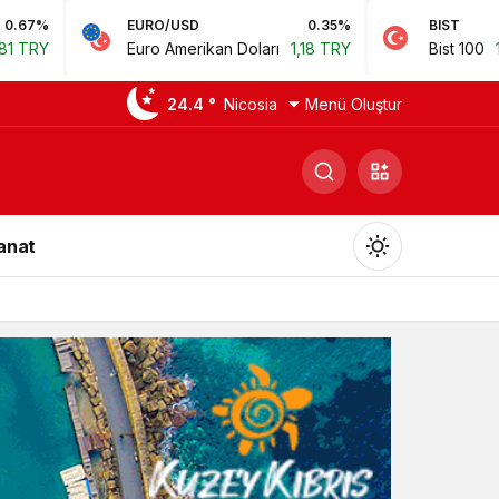
EURO/USD
0.35%
BIST
0.78%
uro Amerikan Doları
1,18 TRY
Bist 100
14.168,35 TRY
24.4 °
Nicosia
Menü Oluştur
Sanat
Gündüz Modu
Gündüz modunu seçin.