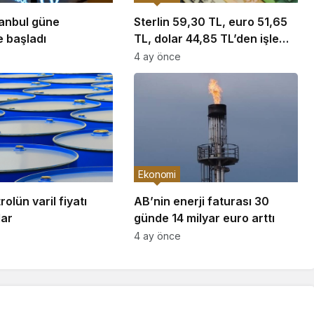
tanbul güne
Sterlin 59,30 TL, euro 51,65
e başladı
TL, dolar 44,85 TL’den işlem
görüyor
4 ay önce
Ekonomi
olün varil fiyatı
AB’nin enerji faturası 30
lar
günde 14 milyar euro arttı
4 ay önce