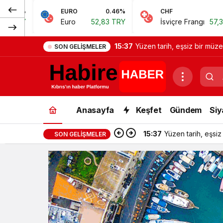
EURO
0.46%
CHF
0.62%
J
Euro
52,83 TRY
İsviçre Frangı
57,38 TRY
J
15:37
Yüzen tarih, eşsiz bir müze
SON GELIŞMELER
Anasayfa
Keşfet
Gündem
Siy
15:37
Yüzen tarih, eşsiz
SON GELIŞMELER