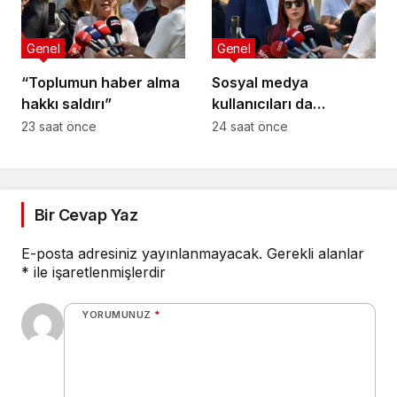
Genel
Genel
“Toplumun haber alma
Sosyal medya
hakkı saldırı”
kullanıcıları da
tehlikede
23 saat önce
24 saat önce
Bir Cevap Yaz
E-posta adresiniz yayınlanmayacak.
Gerekli alanlar
*
ile işaretlenmişlerdir
YORUMUNUZ
*