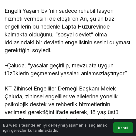
Engelli Yaşam Evi’nin sadece rehabilitasyon
hizmeti vermesini de eleştiren Arı, şu an bazı
engellilerin bu nedenle Lapta Huzurevinde
kalmakta olduğunu, “sosyal devlet” olma
iddiasındaki bir devletin engellisinin sesini duyması
gerektiğini söyledi.
-Çaluda: “yasalar geçirilip, mevzuata uygun
tüzüklerin geçmemesi yasaları anlamsızlaştırıyor”
KT Zihinsel Engelliler Derneği Başkanı Melek
Çaluda, zihinsel engelliler ve ailelerine yönelik
psikolojik destek ve rehberlik hizmetlerinin
verilmesi gerektiğini ifade ederek, 18 yaş üstü
rehabilitasyon merkezleri açılmasının yetersiz
Bu web sitesinde en iyi deneyimi yaşamanızı sağlamak
kaldığını, psikolojik destek için rehber öğretmenler,
Kabul
için çerezler kullanılmaktadır.
Anasayfa
Akış
Hesabım
bakıcılar içinse paranın ve bu bakıcılara asgari