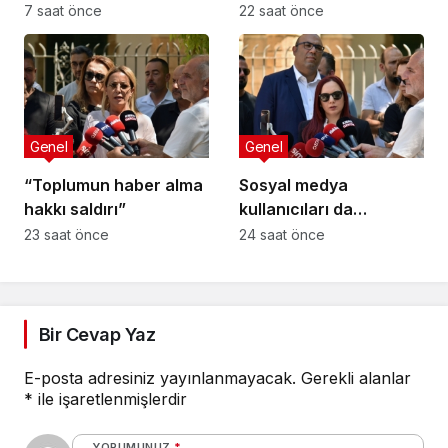
7 saat önce
22 saat önce
Genel
Genel
“Toplumun haber alma
Sosyal medya
hakkı saldırı”
kullanıcıları da
tehlikede
23 saat önce
24 saat önce
Bir Cevap Yaz
E-posta adresiniz yayınlanmayacak.
Gerekli alanlar
*
ile işaretlenmişlerdir
YORUMUNUZ
*