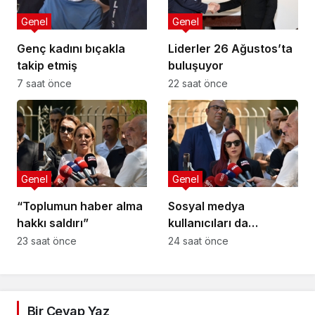
Genel
Genel
Genç kadını bıçakla
Liderler 26 Ağustos’ta
takip etmiş
buluşuyor
7 saat önce
22 saat önce
Genel
Genel
“Toplumun haber alma
Sosyal medya
hakkı saldırı”
kullanıcıları da
tehlikede
23 saat önce
24 saat önce
Bir Cevap Yaz