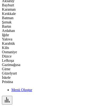
Aksaray
Bayburt
Karaman
Kırıkkale
Batman
Şırnak
Bartın
Ardahan
Iğdır
Yalova
Karabük
Kilis
Osmaniye
Düzce
Lefkoşa
Gazimağusa
Girne
Güzelyurt
İskele
Pristina
Menü Oluştur