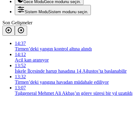
Gece Modu
Gece modunu seçin.
Sistem Modu
Sistem modunu seçin.
Son Gelişmeler
14:37
Tirmen’deki yangın kontrol altına alındı
14:12
Acil kan aranıyor
13:52
İskele İlçesinde harup hasadına 14 Ağustos’ta başlanabilir
13:32
Tirmen’deki yangına havadan müdahale ediliyor
13:07
Tuğgeneral Mehmet Ali Akbaş’ın görev süresi bir yıl uzatıldı