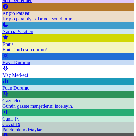
Son Depremler
Kripto Paralar
Kripto para piyasalarında son durum!
Namaz Vakitleri
Emtia
Emtia'larda son durum!
Hava Durumu
Maç Merkezi
Puan Durumu
Gazeteler
Günün gazete manşetlerini inceleyin.
Canlı Tv
Covid 19
Pandeminin detayları..