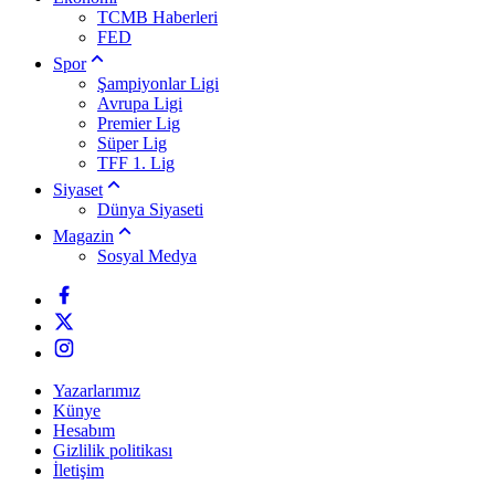
TCMB Haberleri
FED
Spor
Şampiyonlar Ligi
Avrupa Ligi
Premier Lig
Süper Lig
TFF 1. Lig
Siyaset
Dünya Siyaseti
Magazin
Sosyal Medya
Yazarlarımız
Künye
Hesabım
Gizlilik politikası
İletişim