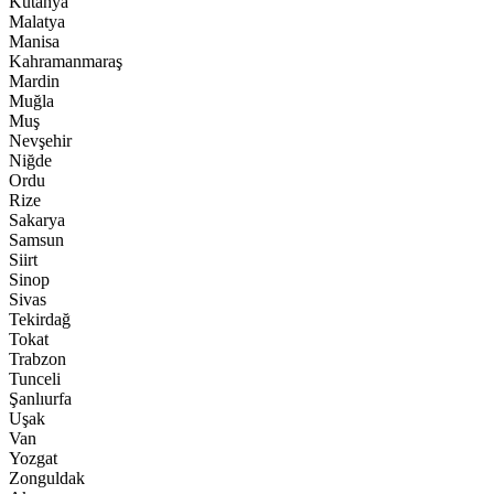
Kütahya
Malatya
Manisa
Kahramanmaraş
Mardin
Muğla
Muş
Nevşehir
Niğde
Ordu
Rize
Sakarya
Samsun
Siirt
Sinop
Sivas
Tekirdağ
Tokat
Trabzon
Tunceli
Şanlıurfa
Uşak
Van
Yozgat
Zonguldak