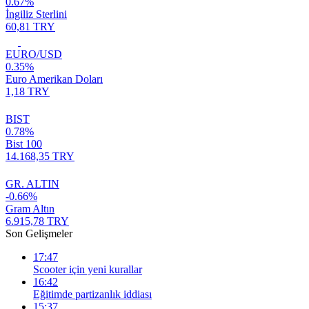
0.67%
İngiliz Sterlini
60,81 TRY
EURO/USD
0.35%
Euro Amerikan Doları
1,18 TRY
BIST
0.78%
Bist 100
14.168,35 TRY
GR. ALTIN
-0.66%
Gram Altın
6.915,78 TRY
Son Gelişmeler
17:47
Scooter için yeni kurallar
16:42
Eğitimde partizanlık iddiası
15:37