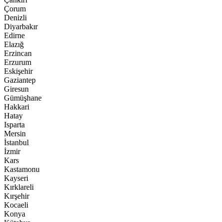
Çorum
Denizli
Diyarbakır
Edirne
Elazığ
Erzincan
Erzurum
Eskişehir
Gaziantep
Giresun
Gümüşhane
Hakkari
Hatay
Isparta
Mersin
İstanbul
İzmir
Kars
Kastamonu
Kayseri
Kırklareli
Kırşehir
Kocaeli
Konya