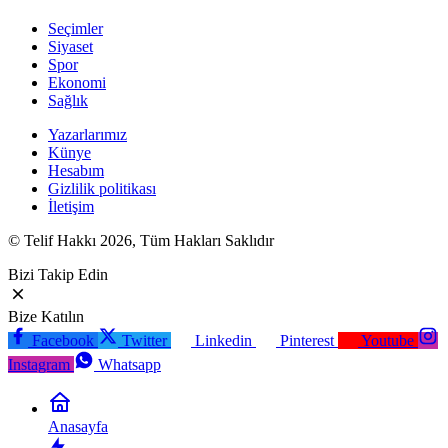
Seçimler
Siyaset
Spor
Ekonomi
Sağlık
Yazarlarımız
Künye
Hesabım
Gizlilik politikası
İletişim
© Telif Hakkı 2026, Tüm Hakları Saklıdır
Bizi Takip Edin
Bize Katılın
Facebook
Twitter
Linkedin
Pinterest
Youtube
Instagram
Whatsapp
Anasayfa