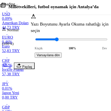
Loading...
Milletvekilleri, futbol oynamak için Antalya’da
USD
0.09%
Amerikan Doları
Yazı Boyutunu Ayarla
Okuma rahatlığı için
44,73 TRY
Normal
seçin
EURO
0.46%
(100%)
Euro
Küçük
100%
Dev
52,83 TRY
Varsayılana dön
CHF
0.62%
0
Paylaş
İsviçre Frangı
57,38 TRY
JPY
0.01%
Japon Yeni
0,00 TRY
GBP